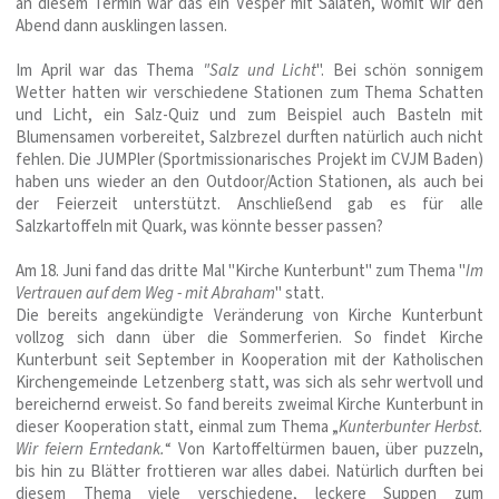
an diesem Termin war das ein Vesper mit Salaten, womit wir den
Abend dann ausklingen lassen.
Im April war das Thema
"Salz und Licht
". Bei schön sonnigem
Wetter hatten wir verschiedene Stationen zum Thema Schatten
und Licht, ein Salz-Quiz und zum Beispiel auch Basteln mit
Blumensamen vorbereitet, Salzbrezel durften natürlich auch nicht
fehlen. Die JUMPler (Sportmissionarisches Projekt im CVJM Baden)
haben uns wieder an den Outdoor/Action Stationen, als auch bei
der Feierzeit unterstützt. Anschließend gab es für alle
Salzkartoffeln mit Quark, was könnte besser passen?
Am 18. Juni fand das dritte Mal "Kirche Kunterbunt" zum Thema "
Im
Vertrauen auf dem Weg - mit Abraham
" statt.
Die bereits angekündigte Veränderung von Kirche Kunterbunt
vollzog sich dann über die Sommerferien. So findet Kirche
Kunterbunt seit September in Kooperation mit der Katholischen
Kirchengemeinde Letzenberg statt, was sich als sehr wertvoll und
bereichernd erweist. So fand bereits zweimal Kirche Kunterbunt in
dieser Kooperation statt, einmal zum Thema „
Kunterbunter Herbst.
Wir feiern Erntedank.
“ Von Kartoffeltürmen bauen, über puzzeln,
bis hin zu Blätter frottieren war alles dabei. Natürlich durften bei
diesem Thema viele verschiedene, leckere Suppen zum